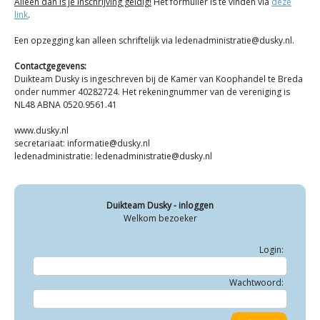
Alleen dan is je inschrijving geldig!
Het formulier is te vinden via
deze
link
.
Een opzegging kan alleen schriftelijk via ledenadministratie@dusky.nl.
Contactgegevens:
Duikteam Dusky is ingeschreven bij de Kamer van Koophandel te Breda
onder nummer 40282724. Het rekeningnummer van de vereniging is
NL48 ABNA 0520.9561.41
www.dusky.nl
secretariaat: informatie@dusky.nl
ledenadministratie: ledenadministratie@dusky.nl
Duikteam Dusky - inloggen
Welkom bezoeker
Login:
Wachtwoord: